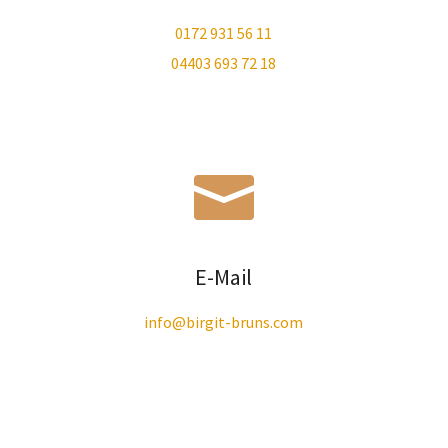
0172 931 56 11
04403 693 72 18

E-Mail
info@birgit-bruns.com